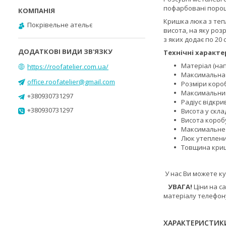
пофарбовані порош
Кришка люка з тепл
Покрівельне ательє
висота, на яку роз
з яких додає по 20
Технічні характе
Матеріал (нап
https://roofatelier.com.ua/
Максимальна 
office.roofatelier@gmail.com
Розміри короба
Максимальний 
+380930731297
Радіус відкрив
+380930731297
Висота у склад
Висота коробу 
Максимальне н
Люк утеплен
Товщина криш
У нас Ви можете ку
УВАГА!
Ціни на с
матеріалу телефон
ХАРАКТЕРИСТИК