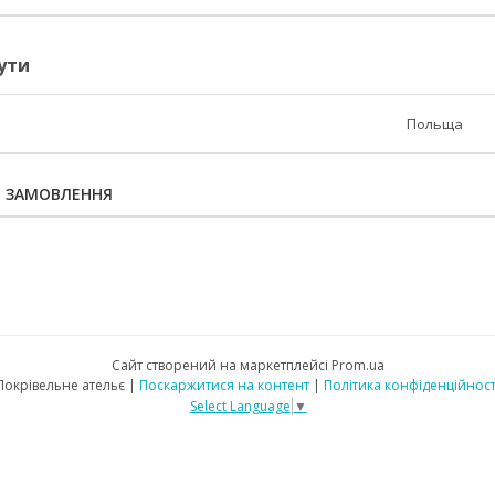
ути
Польща
Я ЗАМОВЛЕННЯ
Сайт створений на маркетплейсі
Prom.ua
Покрівельне ательє |
Поскаржитися на контент
|
Політика конфіденційност
Select Language
▼