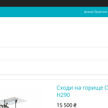
вулиця Прирічна, 
Сходи на горище O
H290
15 500 ₴