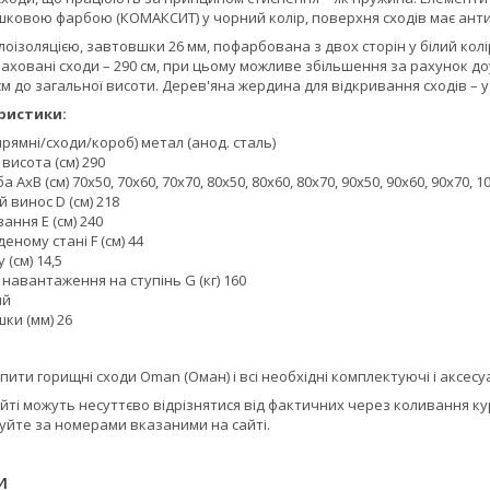
ковою фарбою (КОМАКСИТ) у чорний колір, поверхня сходів має антик
оізоляцією, завтовшки 26 мм, пофарбована з двох сторін у білий кол
раховані сходи – 290 см, при цьому можливе збільшення за рахунок до
 см до загальної висоти. Дерев'яна жердина для відкривання сходів – у
ристики:
рямні/сходи/короб) метал (анод. сталь)
висота (см) 290
 АхВ (см) 70х50, 70х60, 70х70, 80х50, 80х60, 80х70, 90х50, 90х60, 90х70, 1
винос D (см) 218
ання Е (см) 240
еному стані F (см) 44
(см) 14,5
авантаження на ступінь G (кг) 160
ий
ки (мм) 26
пити горищні сходи Oman (Оман) і всі необхідні
комплектуючі і аксесу
айті можуть несуттєво відрізнятися від фактичних через коливання к
уйте за номерами вказаними на сайті.
И