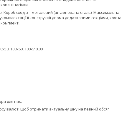
овзні насічки.
ір. Короб сходів – металевий (штампована сталь). Максимальна
укомплектації її конструкції двома додатковими секціями, кожна
 комплекті.
00х50, 100х60, 100х7 0,00
ари для них.
урсу валют! Щоб отримати актуальну ціну на певний обсяг