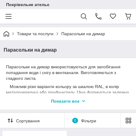
Покрівельне ательє
Товари та послуги
Парасольки на димар
Парасольки на димар
Парасольки на димар використовуються для запобігання
попадання води і снігу в вентканали. Виготовляються з
гладкого листа.
Можливі різні варіанти кольору за шкалою RAL, в колір
металочерепиці або профнастилу. Ціна формується залежно
від якості вибраного вами виробника сталі і габаритних
Показати все
розмірів (ширини і довжини). Виготовляються під замовлення
по ваших розмірах, термін виготовлення в середньому 3-4
робочих дня.
Сортування
0
Фільтри