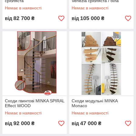
срібляста
Venezia срібляста / біла
Немає в наявності
Немає в наявності
82 700
105 000
від
₴
від
₴
Сходи гвинтові MINKA SPIRAL
Сходи модульні MINKA
Effect WOOD
Monaco
Немає в наявності
Немає в наявності
92 000
47 000
від
₴
від
₴