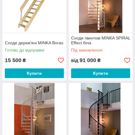
Сходи гвинтові MINKA SPIRAL
Сходи дерев'яні MINKA Boras
Effect біла
Готово до відправки
Під замовлення
15 500
91 000
₴
від
₴
Купити
Купити