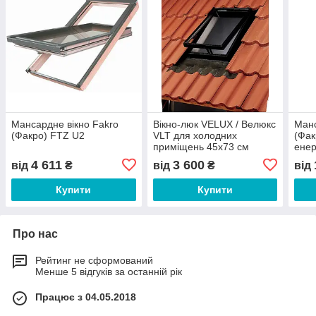
Мансардне вікно Fakro
Вікно-люк VELUX / Велюкс
Манс
(Факро) FTZ U2
VLT для холодних
(Фак
приміщень 45x73 см
енер
4 611
3 600
від
₴
від
₴
від
Купити
Купити
Про нас
Рейтинг не сформований
Менше 5 відгуків за останній рік
Працює з 04.05.2018