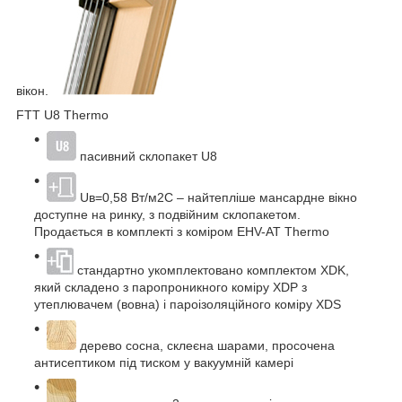
вікон.
FTT U8 Thermo
пасивний склопакет U8
Uв=0,58 Вт/м2С – найтепліше мансардне вікно
доступне на ринку, з подвійним склопакетом.
Продається в комплекті з коміром EHV-AT Thermo
стандартно укомплектовано комплектом XDK,
який складено з паропроникного коміру XDP з
утеплювачем (вовна) і пароізоляційного коміру XDS
дерево сосна, склеєна шарами, просочена
антисептиком під тиском у вакуумній камері