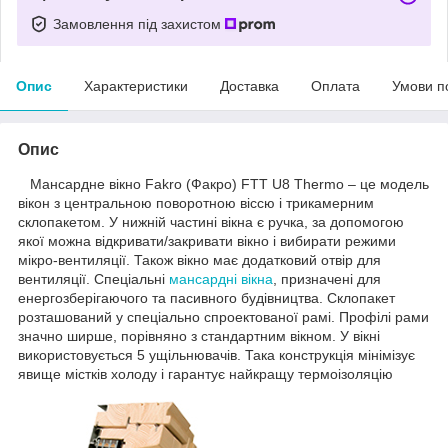
Замовлення під захистом
Опис
Характеристики
Доставка
Оплата
Умови п
Опис
Мансардне вікно Fakro (Факро) FTT U8 Thermo – це модель
вікон з центральною поворотною віссю і трикамерним
склопакетом. У нижній частині вікна є ручка, за допомогою
якої можна відкривати/закривати вікно і вибирати режими
мікро-вентиляції. Також вікно має додатковий отвір для
вентиляції. Спеціальні
мансардні вікна
, призначені для
енергозберігаючого та пасивного будівництва. Склопакет
розташований у спеціально спроектованої рамі. Профілі рами
значно ширше, порівняно з стандартним вікном. У вікні
використовується 5 ущільнювачів. Така конструкція мінімізує
явище містків холоду і гарантує найкращу термоізоляцію