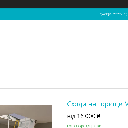
вулиця Прирічна, 
Сходи на горище M
від
16 000 ₴
Готово до відправки