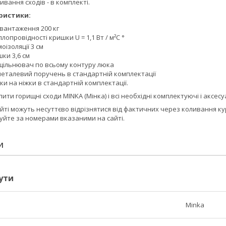
ивання сходів - в комплекті.
ристики:
вантаження 200 кг
лопровідності кришки U = 1,1 Вт / м²С °
ізоляції 3 см
ки 3,6 см
ільнювач по всьому контуру люка
еталевий поручень в стандартній комплектації
ки на ніжки в стандартній комплектації.
ити горищні сходи MINKA (Мінка) і всі необхідні комплектуючі і аксесу
айті можуть несуттєво відрізнятися від фактичних через коливання к
уйте за номерами вказаними на сайті.
И
ути
Minka