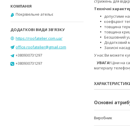
стрижень для відкр
Технічні характе
Покрівельне ательє
допустиме на
коефіцієнт теп
товщина термо
товщина криш
Безшовний ущ
https://roofatelier.com.ua/
Додатковий м
office.roofatelier@gmail.com
Захисні насад
+380930731297
У нас Ви можете куп
УВАГА!
Ціни на с
+380930731297
матеріалу телефон
ХАРАКТЕРИСТИК
Основні атриб
Виробник