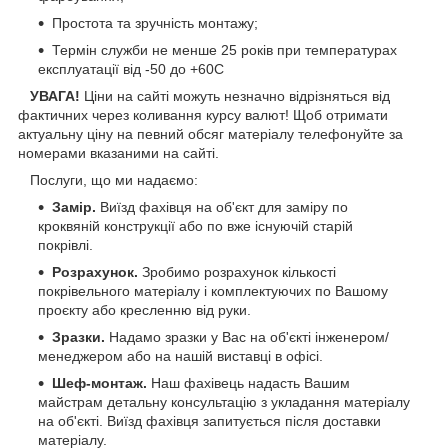
Простота та зручність монтажу;
Термін служби не менше 25 років при температурах
експлуатації від -50 до +60С
УВАГА!
Ціни на сайті можуть незначно відрізняться від
фактичних через коливання курсу валют! Щоб отримати
актуальну ціну на певний обсяг матеріалу телефонуйте за
номерами вказаними на сайті.
Послуги, що ми надаємо:
Замір.
Виїзд фахівця на об'єкт для заміру по
кроквяній конструкції або по вже існуючій старій
покрівлі.
Розрахунок.
Зробимо розрахунок кількості
покрівельного матеріалу і комплектуючих по Вашому
проєкту або кресленню від руки.
Зразки.
Надамо зразки у Вас на об'єкті інженером/
менеджером або на нашій виставці в офісі.
Шеф-монтаж.
Наш фахівець надасть Вашим
майстрам детальну консультацію з укладання матеріалу
на об'єкті. Виїзд фахівця запитується після доставки
матеріалу.