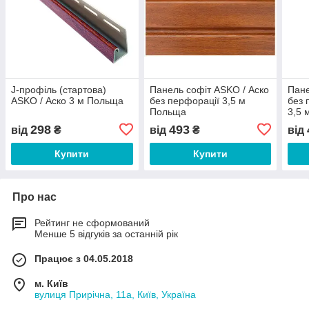
J-профіль (стартова)
Панель софіт ASKO / Аско
Пане
ASKO / Аско 3 м Польща
без перфорації 3,5 м
без 
Польща
3,5 
298
493
від
₴
від
₴
від
Купити
Купити
Про нас
Рейтинг не сформований
Менше 5 відгуків за останній рік
Працює з 04.05.2018
м. Київ
вулиця Прирічна, 11а, Київ, Україна