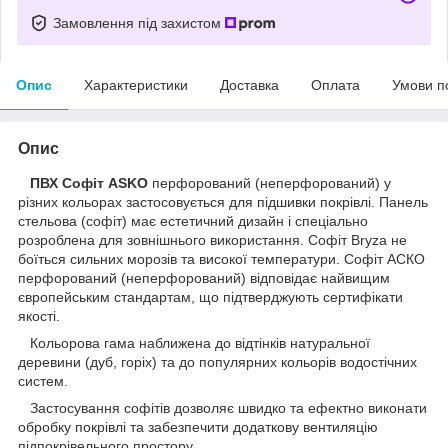
Замовлення під захистом
Опис
Характеристики
Доставка
Оплата
Умови п
Опис
ПВХ Софіт ASKO
перфорований (неперфорований) у
різних кольорах застосовується для підшивки покрівлі. Панель
стельова (софіт) має естетичний дизайн і спеціально
розроблена для зовнішнього використання. Софіт Bryza не
боїться сильних морозів та високої температури. Софіт АСКО
перфорований (неперфорований) відповідає найвищим
європейським стандартам, що підтверджують сертифікати
якості.
Кольорова гама наближена до відтінків натуральної
деревини (дуб, горіх) та до популярних кольорів водостічних
систем.
Застосування софітів дозволяє швидко та ефектно виконати
обробку покрівлі та забезпечити додаткову вентиляцію
підпокрівельного простору.