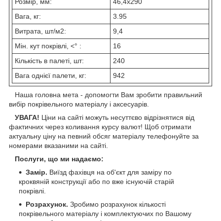
Розмір, мм:
46,4х290
Вага, кг:
3.95
Витрата, шт/м2:
9,4
Мін. кут покрівлі, <° :
16
Кількість в палеті, шт:
240
Вага однієї палети, кг:
942
Наша головна мета - допомогти Вам зробити правильний
вибір покрівельного матеріалу і аксесуарів.
УВАГА!
Ціни на сайті можуть несуттєво відрізнятися від
фактичних через коливання курсу валют! Щоб отримати
актуальну ціну на певний обсяг матеріалу телефонуйте за
номерами вказаними на сайті.
Послуги, що ми надаємо:
Замір.
Виїзд фахівця на об'єкт для заміру по
кроквяній конструкції або по вже існуючій старій
покрівлі.
Розрахунок.
Зробимо розрахунок кількості
покрівельного матеріалу і комплектуючих по Вашому