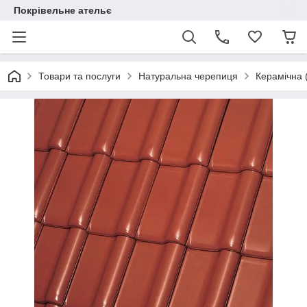
Покрівельне ательє
Товари та послуги
Натуральна черепиця
Керамічна 