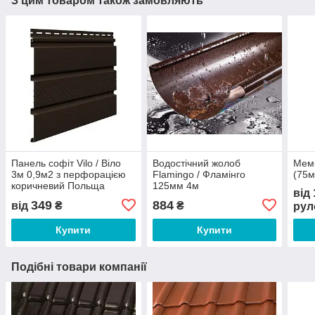
З цим товаром також замовляють
Панель софіт Vilo / Віло
Водостічний жолоб
Мемб
3м 0,9м2 з перфорацією
Flamingo / Фламінго
(75м
коричневий Польща
125мм 4м
від
349
884
від
₴
₴
рул
Купити
Купити
Подібні товари компанії