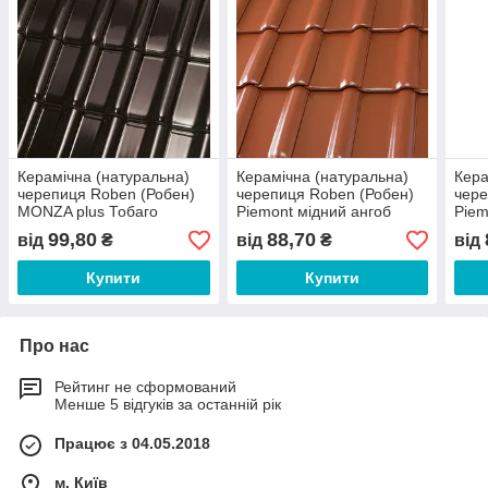
Керамічна (натуральна)
Керамічна (натуральна)
Кера
черепиця Roben (Робен)
черепиця Roben (Робен)
чере
MONZA plus Тобаго
Piemont мідний ангоб
Piem
(Коричнево-чорна) глазур
99,80
88,70
від
₴
від
₴
від
Купити
Купити
Про нас
Рейтинг не сформований
Менше 5 відгуків за останній рік
Працює з 04.05.2018
м. Київ