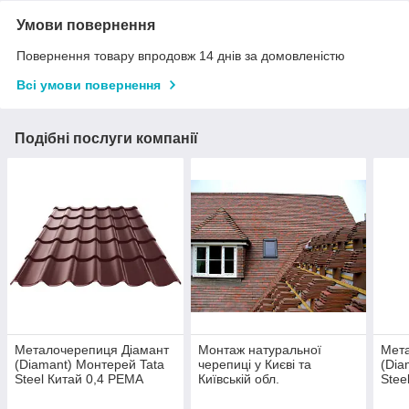
Умови повернення
Повернення товару впродовж 14 днів за домовленістю
Всі умови повернення
Подібні послуги компанії
Металочерепиця Діамант
Монтаж натуральної
Мета
(Diamant) Монтерей Tata
черепиці у Києві та
(Dia
Steel Китай 0,4 РЕМА
Київській обл.
Stee
(поставка тільки в КИЇВ І
(пос
ОБЛ.)
ОБЛ.