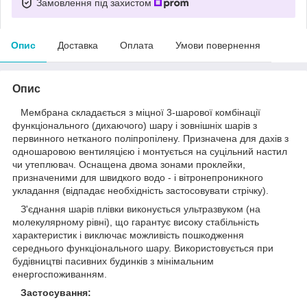
Замовлення під захистом
Опис
Доставка
Оплата
Умови повернення
Опис
Мембрана складається з міцної 3-шарової комбінації
функціонального (дихаючого) шару і зовнішніх шарів з
первинного нетканого поліпропілену. Призначена для дахів з
одношаровою вентиляцією і монтується на суцільний настил
чи утеплювач. Оснащена двома зонами проклейки,
призначеними для швидкого водо - і вітронепроникного
укладання (відпадає необхідність застосовувати стрічку).
З'єднання шарів плівки виконується ультразвуком (на
молекулярному рівні), що гарантує високу стабільність
характеристик і виключає можливість пошкодження
середнього функціонального шару. Використовується при
будівництві пасивних будинків з мінімальним
енергоспоживанням.
Застосування: