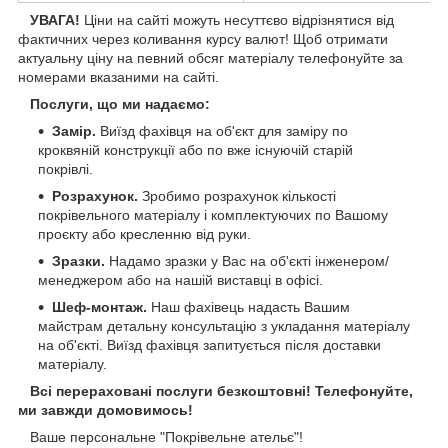
УВАГА!
Ціни на сайті можуть несуттєво відрізнятися від
фактичних через коливання курсу валют! Щоб отримати
актуальну ціну на певний обсяг матеріалу телефонуйте за
номерами вказаними на сайті.
Послуги, що ми надаємо:
Замір.
Виїзд фахівця на об'єкт для заміру по
кроквяній конструкції або по вже існуючій старій
покрівлі.
Розрахунок.
Зробимо розрахунок кількості
покрівельного матеріалу і комплектуючих по Вашому
проєкту або кресленню від руки.
Зразки.
Надамо зразки у Вас на об'єкті інженером/
менеджером або на нашій виставці в офісі.
Шеф-монтаж.
Наш фахівець надасть Вашим
майстрам детальну консультацію з укладання матеріалу
на об'єкті. Виїзд фахівця запитується після доставки
матеріалу.
Всі перераховані послуги безкоштовні! Телефонуйте,
ми завжди домовимось!
Ваше персональне "Покрівельне ательє"!