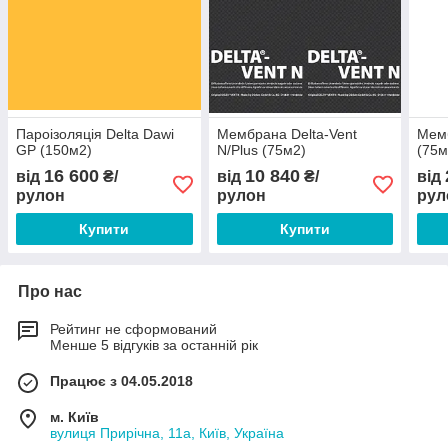
Пароізоляція Delta Dawi
Мембрана Delta-Vent
Мемб
GP (150м2)
N/Plus (75м2)
(75м
16 600
10 840
від
₴/
від
₴/
від
рулон
рулон
рул
Купити
Купити
Про нас
Рейтинг не сформований
Менше 5 відгуків за останній рік
Працює з 04.05.2018
м. Київ
вулиця Прирічна, 11а, Київ, Україна