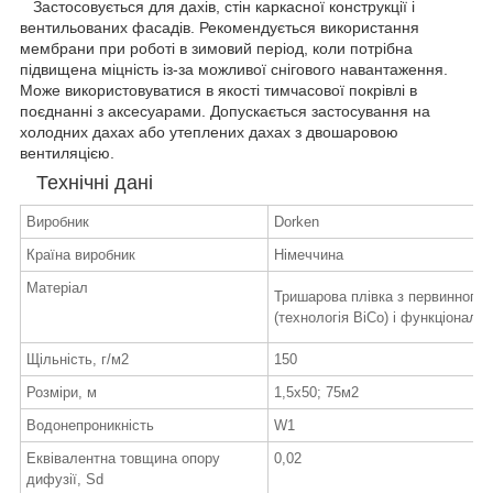
Застосовується для дахів, стін каркасної конструкції і
вентильованих фасадів. Рекомендується використання
мембрани при роботі в зимовий період, коли потрібна
підвищена міцність із-за можливої снігового навантаження.
Може використовуватися в якості тимчасової покрівлі в
поєднанні з аксесуарами. Допускається застосування на
холодних дахах або утеплених дахах з двошаровою
вентиляцією.
Технічні дані
Виробник
Dorken
Країна виробник
Німеччина
Матеріал
Тришарова плівка з первинного 
(технологія ВіСо) і функціональ
Щільність, г/м2
150
Розміри, м
1,5х50; 75м2
Водонепроникність
W1
Еквівалентна товщина опору
0,02
дифузії, Sd