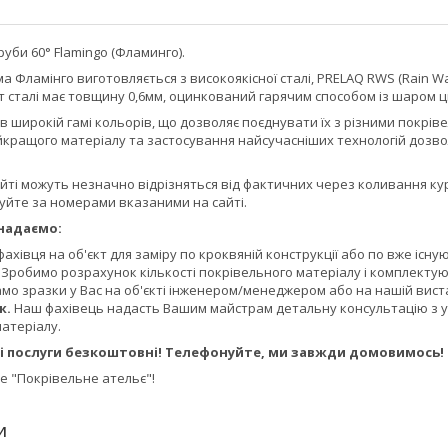
уби 60° Flamingo (Фламинго).
 Фламінго виготовляється з високоякісної сталі, PRELAQ RWS (Rain 
 сталі має товщину 0,6мм, оцинкований гарячим способом із шаром ц
в широкій гамі кольорів, що дозволяє поєднувати їх з різними покрі
ращого матеріалу та застосування найсучасніших технологій дозволя
айті можуть незначно відрізняться від фактичних через коливання ку
уйте за номерами вказаними на сайті.
надаємо:
фахівця на об'єкт для заміру по кроквяній конструкції або по вже існую
.
Зробимо розрахунок кількості покрівельного матеріалу і комплекту
мо зразки у Вас на об'єкті інженером/менеджером або на нашій вистав
ж.
Наш фахівець надасть Вашим майстрам детальну консультацію з укл
матеріалу.
і послуги безкоштовні! Телефонуйте, ми завжди домовимось!
 "Покрівельне ательє"!
И