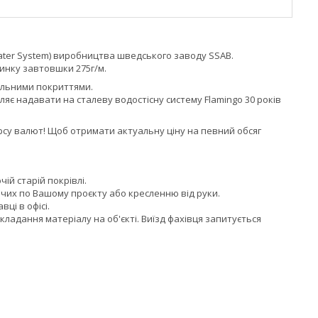
Water System) виробництва шведського заводу SSAB.
инку завтовшки 275г/м.
вельними покриттями.
є надавати на сталеву водостісну систему Flamingo 30 років
рсу валют! Щоб отримати актуальну ціну на певний обсяг
чій старій покрівлі.
ючих по Вашому проєкту або кресленню від руки.
ці в офісі.
адання матеріалу на об'єкті. Виїзд фахівця запитується