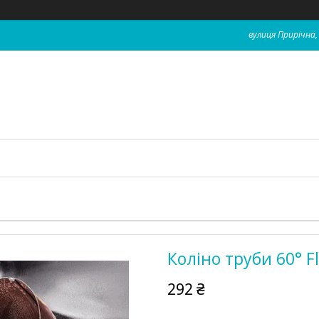
вулиця Прирічна, 
Коліно труби 60° 
292 ₴