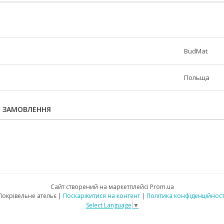
BudMat
Польща
Я ЗАМОВЛЕННЯ
Сайт створений на маркетплейсі
Prom.ua
Покрівельне ательє |
Поскаржитися на контент
|
Політика конфіденційност
Select Language
▼