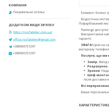
Покрівельне ательє
Елемент: Коліно тр
Водостічна система
Пофарбований лист
Flamingo доступні 
https://roofatelier.com.ua/
Використання найк
гарантії.
office.roofatelier@gmail.com
УВАГА!
Ціни на с
+380930731297
матеріалу телефон
+380930731297
Послуги, що ми 
Замір.
Виїзд 
Розрахунок
Зразки.
Нада
Шеф-монта
після доставки 
Всі перерахован
Ваше персональне
ХАРАКТЕРИСТИК