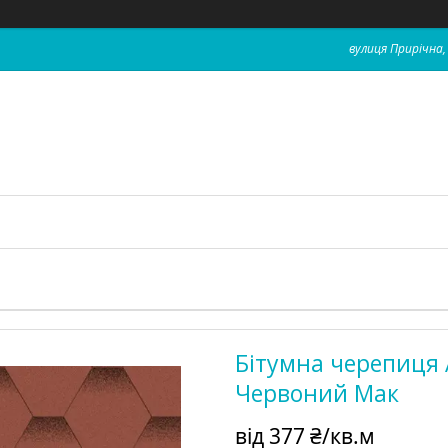
вулиця Прирічна, 
Бітумна черепиця A
Червоний Мак
від
377 ₴/кв.м