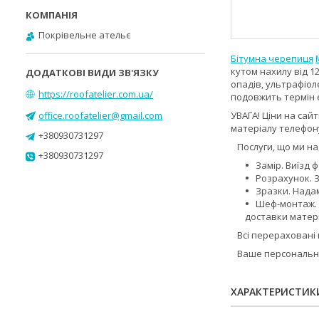
Покрівельне ательє
Бітумна черепиця
кутом нахилу від 1
опадів, ультрафіо
https://roofatelier.com.ua/
подовжить термін е
office.roofatelier@gmail.com
УВАГА! Ціни на сай
матеріалу телефон
+380930731297
Послуги, що ми на
+380930731297
Замір. Виїзд ф
Розрахунок. 
Зразки. Надам
Шеф-монтаж. 
доставки матері
Всі перераховані 
Ваше персональне
ХАРАКТЕРИСТИК