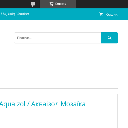
Кошик
11а, Київ, Україна
Кошик
quaizol / Акваізол Мозаїка