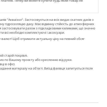
і платежі. Тепер ви можете купити будь-який товар не
ів "Акваізол". Застосовується на всіх видах скатних дахів з
ну гідроізоляцію даху. Має відмінну стійкість до атмосферних
я застосовувати разом з підкладковими килимами, що значно
и всі необхідні комплектуючі і аксесуари.
су валют! Щоб отримати актуальну ціну на певний обсяг
ій старій покрівлі.
их по Вашому проєкту або кресленню від руки.
і в офісі.
ння матеріалу на об'єкті. Виїзд фахівця запитується після