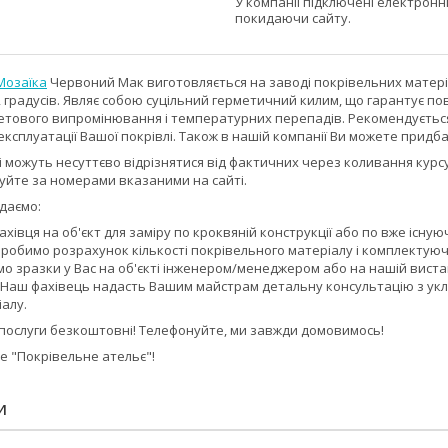
У компанії підключені електронн
покидаючи сайту.
Мозаїка
Червоний Мак виготовляється на заводі покрівельних матеріал
2 градусів. Являє собою суцільний герметичний килим, що гарантує пов
летового випромінювання і температурних перепадів. Рекомендуєтьс
ксплуатації Вашої покрівлі. Також в нашій компанії Ви можете придбат
ті можуть несуттєво відрізнятися від фактичних через коливання кур
уйте за номерами вказаними на сайті.
даємо:
ахівця на об'єкт для заміру по кроквяній конструкції або по вже існуюч
Зробимо розрахунок кількості покрівельного матеріалу і комплектуюч
о зразки у Вас на об'єкті інженером/менеджером або на нашій виставц
Наш фахівець надасть Вашим майстрам детальну консультацію з уклада
алу.
послуги безкоштовні! Телефонуйте, ми завжди домовимось!
 "Покрівельне ательє"!
И