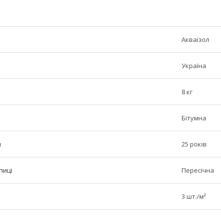
Акваізол
Україна
8 кг
Бітумна
н
25 років
пиці
Пересічна
3 шт./м²