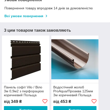
Повернення товару впродовж 14 днів за домовленістю
Всі умови повернення
З цим товаром також замовляють
Панель софіт Vilo / Віло
Водостічний жолоб
3м 0,9м2 з перфорацією
ProAqua/Проаква 125мм
коричневий Польща
3м коричневий Польща
349
453
від
₴
від
₴
Купити
Купити