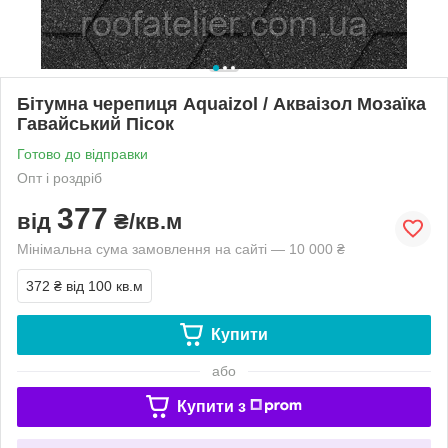
Бітумна черепиця Aquaizol / Акваізол Мозаїка
Гавайський Пісок
Готово до відправки
Опт і роздріб
377
від
₴/кв.м
Мінімальна сума замовлення на сайті — 10 000 ₴
372 ₴
від 100 кв.м
Купити
або
Купити з