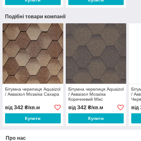
Подібні товари компанії
Бітумна черепиця Aquaizol
Бітумна черепиця Aquaizol
Біту
/ Акваізол Мозаїка Сахара
/ Акваізол Мозаїка
/ Ак
Коричневий Мікс
Чер
342
342
від
₴/кв.м
від
₴/кв.м
від
Купити
Купити
Про нас