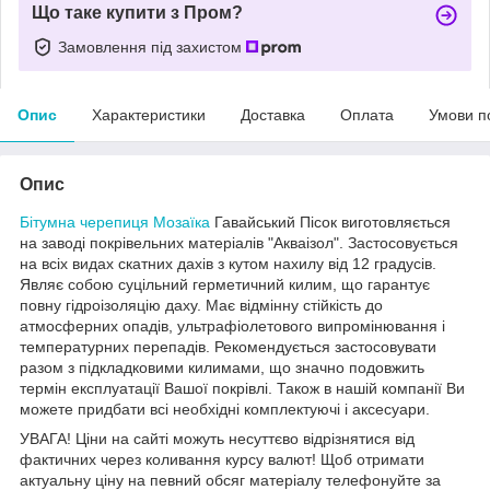
Що таке купити з Пром?
Замовлення під захистом
Опис
Характеристики
Доставка
Оплата
Умови п
Опис
Бітумна черепиця
Мозаїка
Гавайський Пісок виготовляється
на заводі покрівельних матеріалів "Акваізол". Застосовується
на всіх видах скатних дахів з кутом нахилу від 12 градусів.
Являє собою суцільний герметичний килим, що гарантує
повну гідроізоляцію даху. Має відмінну стійкість до
атмосферних опадів, ультрафіолетового випромінювання і
температурних перепадів. Рекомендується застосовувати
разом з підкладковими килимами, що значно подовжить
термін експлуатації Вашої покрівлі. Також в нашій компанії Ви
можете придбати всі необхідні комплектуючі і аксесуари.
УВАГА! Ціни на сайті можуть несуттєво відрізнятися від
фактичних через коливання курсу валют! Щоб отримати
актуальну ціну на певний обсяг матеріалу телефонуйте за