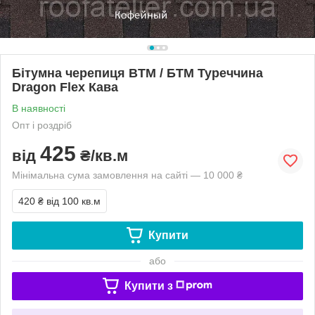
Бітумна черепиця BTM / БТМ Туреччина
Dragon Flex Кава
В наявності
Опт і роздріб
425
від
₴/кв.м
Мінімальна сума замовлення на сайті — 10 000 ₴
420 ₴
від 100 кв.м
Купити
або
Купити з