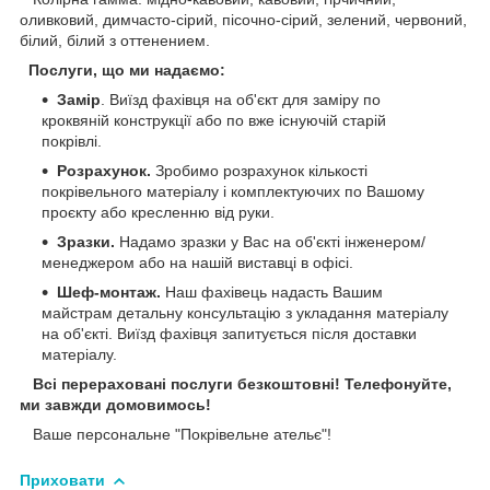
оливковий, димчасто-сірий, пісочно-сірий, зелений, червоний,
білий, білий з оттенением.
Послуги, що ми надаємо:
Замір
. Виїзд фахівця на об'єкт для заміру по
кроквяній конструкції або по вже існуючій старій
покрівлі.
Розрахунок.
Зробимо розрахунок кількості
покрівельного матеріалу і комплектуючих по Вашому
проєкту або кресленню від руки.
Зразки.
Надамо зразки у Вас на об'єкті інженером/
менеджером або на нашій виставці в офісі.
Шеф-монтаж.
Наш фахівець надасть Вашим
майстрам детальну консультацію з укладання матеріалу
на об'єкті. Виїзд фахівця запитується після доставки
матеріалу.
Всі перераховані послуги безкоштовні! Телефонуйте,
ми завжди домовимось!
Ваше персональне "Покрівельне ательє"!
Приховати