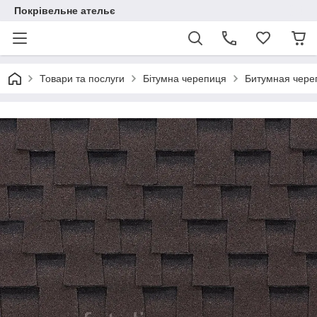
Покрівельне ательє
Товари та послуги
Бітумна черепиця
Битумная чер