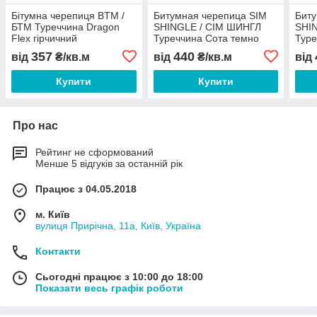
Бітумна черепиця BTM /
Битумная черепица SIM
Биту
БТМ Туреччина Dragon
SHINGLE / СІМ ШИНГЛ
SHI
Flex гірчичний
Туреччина Сота темно
Туре
коричневий
кори
357
440
від
₴/кв.м
від
₴/кв.м
від
Купити
Купити
Про нас
Рейтинг не сформований
Менше 5 відгуків за останній рік
Працює з 04.05.2018
м. Київ
вулиця Прирічна, 11а, Київ, Україна
Контакти
Сьогодні працює з 10:00 до 18:00
Показати весь графік роботи