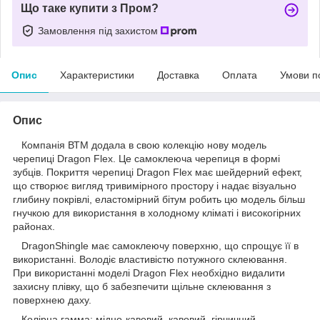
Що таке купити з Пром?
Замовлення під захистом
Опис
Характеристики
Доставка
Оплата
Умови п
Опис
Компанія ВТМ додала в свою колекцію нову модель
черепиці Dragon Flex. Це самоклеюча черепиця в формі
зубців. Покриття черепиці Dragon Flex має шейдерний ефект,
що створює вигляд тривимірного простору і надає візуально
глибину покрівлі, еластомірний бітум робить цю модель більш
гнучкою для використання в холодному кліматі і високогірних
районах.
DragonShingle має самоклеючу поверхню, що спрощує її в
використанні. Володіє властивістю потужного склеювання.
При використанні моделі Dragon Flex необхідно видалити
захисну плівку, що б забезпечити щільне склеювання з
поверхнею даху.
Колірна гамма: мідно-кавовий, кавовий, гірчичний,