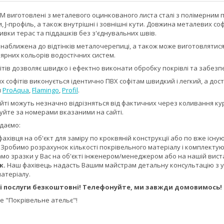
 виготовлені з металевого оцинкованого листа сталі з полімерним по
, J-профіль, а також внутрішні і зовнішні кути. Довжина металевих со
ивки терас та піддашків без з'єднувальних швів.
ближена до відтінків металочерепиці, а також може виготовлятися із
ярних кольорів водостічних систем.
тів дозволяє швидко і ефектно виконати обробку покрівлі та забезп
софітів виконується ідентично ПВХ софітам швидкий і легкий, а дос
м
ProAqua
,
Flamingo
,
Profil
.
айті можуть незначно відрізняться від фактичних через коливання ку
уйте за номерами вказаними на сайті.
даємо:
фахівця на об'єкт для заміру по кроквяній конструкції або по вже існую
Зробимо розрахунок кількості покрівельного матеріалу і комплектую
о зразки у Вас на об'єкті інженером/менеджером або на нашій вистав
ж.
Наш фахівець надасть Вашим майстрам детальну консультацію з укл
матеріалу.
ні послуги безкоштовні! Телефонуйте, ми завжди домовимось!
 "Покрівельне ательє"!