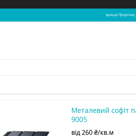
вулиця Прирічна, 
Металевий софіт п
9005
від
260 ₴/кв.м