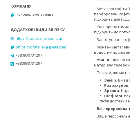
Металеві софіти ЗМ
перфоровані софіти
Покрівельне ательє
підходить для підш
Кольорова гамма на
підходить до попул
https://roofatelier.com.ua/
Застосування софі
office.roofatelier@gmail.com
Монтаж металевих 
водостічних систе
+380930731297
УВАГА!
Ціни на с
+380930731297
матеріалу телефон
Послуги, що ми на
Замір.
Виїзд 
Розрахунок.
Зразки.
Надам
Шеф-монта
після доставки 
Всі перерахова
Ваше персональне