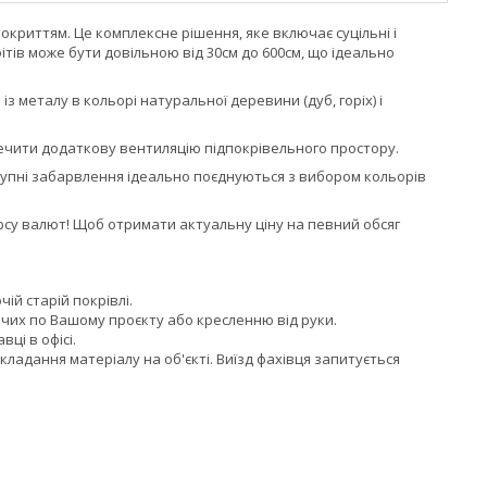
криттям. Це комплексне рішення, яке включає суцільні і
фітів може бути довільною від 30см до 600см, що ідеально
 металу в кольорі натуральної деревини (дуб, горіх) і
ечити додаткову вентиляцію підпокрівельного простору.
тупні забарвлення ідеально поєднуються з вибором кольорів
рсу валют! Щоб отримати актуальну ціну на певний обсяг
чій старій покрівлі.
чих по Вашому проєкту або кресленню від руки.
ці в офісі.
адання матеріалу на об'єкті. Виїзд фахівця запитується