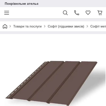
Покрівельне ательє
Товари та послуги
Софіт (підшивки звисів)
Софіт ме