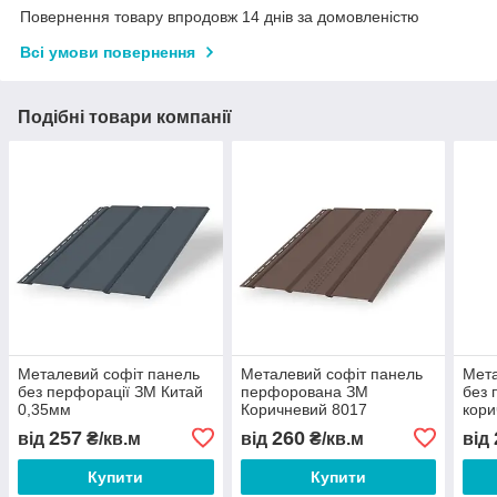
Повернення товару впродовж 14 днів за домовленістю
Всі умови повернення
Подібні товари компанії
Металевий софіт панель
Металевий софіт панель
Мета
без перфорації ЗМ Китай
перфорована ЗМ
без 
0,35мм
Коричневий 8017
кори
257
260
від
₴/кв.м
від
₴/кв.м
від
Купити
Купити