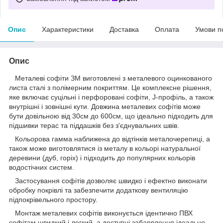
Опис
Характеристики
Доставка
Оплата
Умови п
Опис
Металеві софіти ЗМ виготовлені з металевого оцинкованого
листа сталі з полімерним покриттям. Це комплексне рішення,
яке включає суцільні і перфоровані софіти, J-профіль, а також
внутрішні і зовнішні кути. Довжина металевих софітів може
бути довільною від 30см до 600см, що ідеально підходить для
підшивки терас та піддашків без з'єднувальних швів.
Кольорова гамма наближена до відтінків металочерепиці, а
також може виготовлятися із металу в кольорі натуральної
деревини (дуб, горіх) і підходить до популярних кольорів
водостічних систем.
Застосування софітів дозволяє швидко і ефектно виконати
обробку покрівлі та забезпечити додаткову вентиляцію
підпокрівельного простору.
Монтаж металевих софітів виконується ідентично ПВХ
софітам швидкий і легкий, а доступні забарвлення ідеально