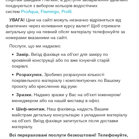
поєднуються з вибором кольорів водостічних
систем
ProAqua
,
Flamingo
,
Profil
.
УВАГА!
Ціни на сайті можуть незначно відрізняться від
фактичних через коливання курсу валют! Щоб отримати
актуальну ціну на певний обсяг матеріалу телефонуйте за
номерами вказаними на сайті.
Послуги, що ми надаємо:
Замір.
Виїзд фахівця на об'єкт для заміру по
кроквяній конструкції або по вже існуючій старій
покрівлі.
Розрахунок.
Зробимо розрахунок кількості
покрівельного матеріалу і комплектуючих по Вашому
проєкту або кресленню від руки.
Зразки.
Надамо зразки у Вас на об'єкті інженером/
менеджером або на нашій виставці в офісі.
Шеф-монтаж.
Наш фахівець надасть Вашим
майстрам детальну консультацію з укладання матеріалу
на об'єкті. Виїзд фахівця запитується після доставки
матеріалу.
Всі перераховані послуги безкоштовні! Телефонуйте,