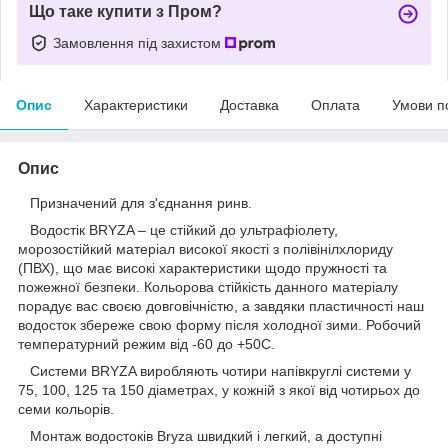
Що таке купити з Пром?
Замовлення під захистом
Опис
Характеристики
Доставка
Оплата
Умови п
Опис
Призначений для з'єднання ринв.
Водостік BRYZA – це стійкий до ультрафіолету,
морозостійкий матеріал високої якості з полівінілхлориду
(ПВХ), що має високі характеристики щодо пружності та
пожежної безпеки. Кольорова стійкість данного матеріалу
порадує вас своєю довговічністю, а завдяки пластичності наш
водосток збереже свою форму після холодної зими. Робочий
температурний режим від -60 до +50С.
Системи BRYZA виробляють чотири напівкруглі системи у
75, 100, 125 та 150 діаметрах, у кожній з якої від чотирьох до
семи кольорів.
Монтаж водостоків Bryza швидкий і легкий, а доступні