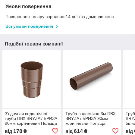
Умови повернення
Повернення товару впродовж 14 днів за домовленістю
Всі умови повернення
Подібні товари компанії
З'єднувач водостічної
Труба водостічна 3м ПВХ
Труб
труби ПВХ BRYZA / БРИЗА
BRYZA / БРИЗА 90мм
BRY
90мм коричневий Польща
коричневий Польща
біли
178
614
від
₴
від
₴
від