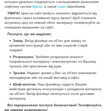
кольори ідеально поєднуються з кольоровими рішеннями
софітних систем
Бриза
, а також
інших
виробників.
УВАГА!
Ціни на сайті можуть незначно відрізняться від
фактичних через коливання курсу валют! Щоб отримати
актуальну ціну на певний обсяг матеріалу телефонуйте за
номерами вказаними на сайті.
Послуги, що ми надаємо:
Замір.
Виїзд фахівця на об'єкт для заміру по
кроквяній конструкції або по вже існуючій старій
покрівлі.
Розрахунок.
Зробимо розрахунок кількості
покрівельного матеріалу і комплектуючих по Вашому
проєкту або кресленню від руки.
Зразки.
Надамо зразки у Вас на об'єкті інженером/
менеджером або на нашій виставці в офісі.
Шеф-монтаж.
Наш фахівець надасть Вашим
майстрам детальну консультацію з укладання матеріалу
на об'єкті. Виїзд фахівця запитується після доставки
матеріалу.
Всі перераховані послуги безкоштовні! Телефонуйте,
ми завжди домовимось!