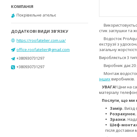
Покрівельне ательє
Використовується 
стик заглушки та ж
Водосток ProAqua -
https://roofatelier.com.ua/
екструзії з удоско
office.roofatelier@gmail.com
загальну жорсткіст
Виробляється 3 типо
+380930731297
Виробник дає 20 ро
+380930731297
Монтаж водостоків
інших
виробників.
УВАГА!
Ціни на с
матеріалу телефон
Послуги, що ми 
Замір.
Виїзд 
Розрахунок.
Зразки.
Надам
Шеф-монта
після доставки 