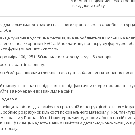
У компанії підключені електронн
покидаючи сайту.
для герметичного закриття з лівого/правого краю жолобного торця
олоба.
 це сучасна водостічна система, яка виробляється в Польщі на нові
наленого поліхлорвінілу PVC-U. Має класичну напівкруглу форму жоло
ь та функціональність системи.
розміри 100, 125 і 150мм і має кольорову гаму з 6 кольорів.
ків гарантії на ринву.
 ProAqua швидкий і легкий, а доступні забарвлення ідеально поєдн
айті можуть незначно відрізняться від фактичних через коливання ку
уйте за номерами вказаними на сайті.
надаємо:
фахівця на об'єкт для заміру по кроквяній конструкції або по вже існую
Зробимо розрахунок кількості покрівельного матеріалу і комплектую
о зразки у Вас на об'єкті інженером/менеджером або на нашій вистав
ж.
Наш фахівець надасть Вашим майстрам детальну консультацію з укл
матеріалу.