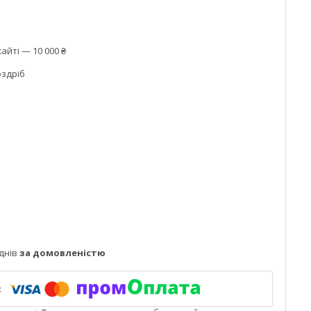
айті — 10 000 ₴
оздріб
днів
за домовленістю