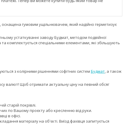
і платежі. Тепер ви можете купити будь-який товар не
, оснащена гумовим ущільнювачем, який надійно герметизує
тньому устаткуванні заводу Будмат, методом подвійної
ба та комплектується спеціальними елементами, які збільшують
уються з колірними рішеннями софітних систем
Будмат
, а також
рсу валют! Щоб отримати актуальну ціну на певний обсяг
чій старій покрівлі.
чих по Вашому проєкту або кресленню від руки.
ці в офісі.
адання матеріалу на об'єкті. Виїзд фахівця запитується