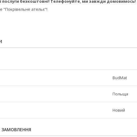
і послуги безкоштовні! Телефонуйте, ми завжди домовимось!
 "Покрівельне ательє"!
И
BudMat
Польща
Новий
Я ЗАМОВЛЕННЯ