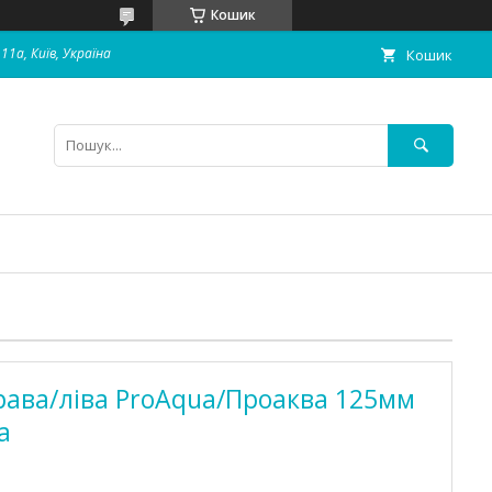
Кошик
11а, Київ, Україна
Кошик
рава/ліва ProAqua/Проаква 125мм
а