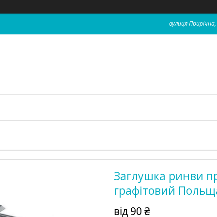
вулиця Прирічна, 
Заглушка ринви п
графітовий Польщ
від
90 ₴