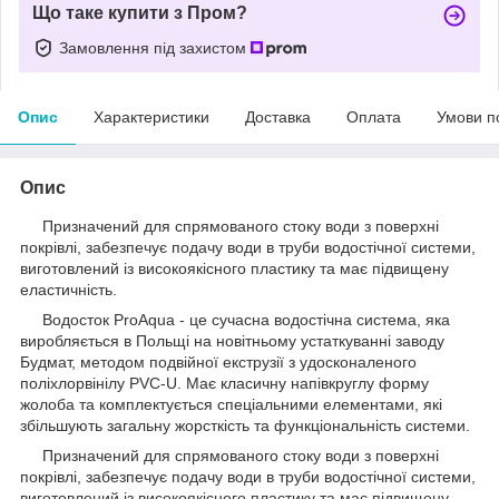
Що таке купити з Пром?
Замовлення під захистом
Опис
Характеристики
Доставка
Оплата
Умови п
Опис
Призначений для спрямованого стоку води з поверхні
покрівлі, забезпечує подачу води в труби водостічної системи,
виготовлений із високоякісного пластику та має підвищену
еластичність.
Водосток ProAqua - це сучасна водостічна система, яка
виробляється в Польщі на новітньому устаткуванні заводу
Будмат, методом подвійної екструзії з удосконаленого
поліхлорвінілу PVC-U. Має класичну напівкруглу форму
жолоба та комплектується спеціальними елементами, які
збільшують загальну жорсткість та функціональність системи.
Призначений для спрямованого стоку води з поверхні
покрівлі, забезпечує подачу води в труби водостічної системи,
виготовлений із високоякісного пластику та має підвищену