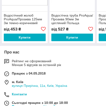
Водостічний жолоб
Водостічна труба ProAqua/
Водо
ProAqua/Проаква 125мм
Проаква 90мм 3м
Проа
3м темно-коричневий
цегляний Польща
Пол
Польща
453
527
від
₴
від
₴
від
Купити
Купити
Про нас
Рейтинг не сформований
Менше 5 відгуків за останній рік
Працює з 04.05.2018
м. Київ
вулиця Прирічна, 11а, Київ, Україна
Контакти
Сьогодні працює з 10:00 до 18:00