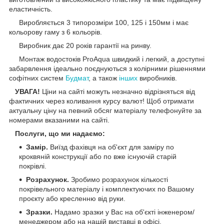
еластичність.
Виробляється 3 типорозміри 100, 125 і 150мм і має
кольорову гаму з 6 кольорів.
Виробник дає 20 років гарантії на ринву.
Монтаж водостоків ProAqua швидкий і легкий, а доступні
забарвлення ідеально поєднуються з колірними рішеннями
софітних систем
Будмат
, а також
інших
виробників.
УВАГА!
Ціни на сайті можуть незначно відрізняться від
фактичних через коливання курсу валют! Щоб отримати
актуальну ціну на певний обсяг матеріалу телефонуйте за
номерами вказаними на сайті.
Послуги, що ми надаємо:
Замір.
Виїзд фахівця на об'єкт для заміру по
кроквяній конструкції або по вже існуючій старій
покрівлі.
Розрахунок.
Зробимо розрахунок кількості
покрівельного матеріалу і комплектуючих по Вашому
проєкту або кресленню від руки.
Зразки.
Надамо зразки у Вас на об'єкті інженером/
менеджером або на нашій виставці в офісі.