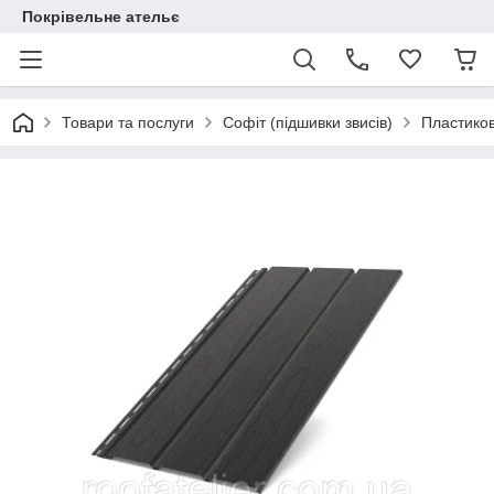
Покрівельне ательє
Товари та послуги
Софіт (підшивки звисів)
Пластико