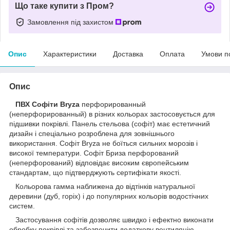
Що таке купити з Пром?
Замовлення під захистом
Опис
Характеристики
Доставка
Оплата
Умови п
Опис
ПВХ Софіти
Bryza
перфорированный
(неперфорированный) в різних кольорах застосовується для
підшивки покрівлі. Панель стельова (софіт) має естетичний
дизайн і спеціально розроблена для зовнішнього
використання. Софіт Bryza не боїться сильних морозів і
високої температури. Софіт Бриза перфорований
(неперфорований) відповідає високим європейським
стандартам, що підтверджують сертифікати якості.
Кольорова гамма наближена до відтінків натуральної
деревини (дуб, горіх) і до популярних кольорів водостічних
систем.
Застосування софітів дозволяє швидко і ефектно виконати
обробку покрівлі та забезпечити додаткову вентиляцію