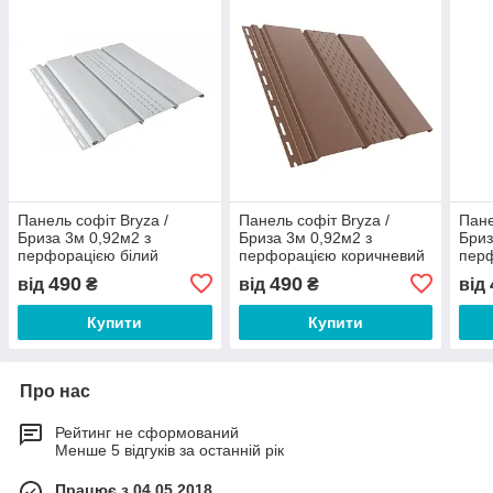
Панель софіт Bryza /
Панель софіт Bryza /
Пане
Бриза 3м 0,92м2 з
Бриза 3м 0,92м2 з
Бриз
перфорацією білий
перфорацією коричневий
пер
Польща
Польща
Пол
490
490
від
₴
від
₴
від
Купити
Купити
Про нас
Рейтинг не сформований
Менше 5 відгуків за останній рік
Працює з 04.05.2018