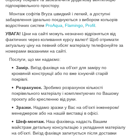
підпокрівельного простору.
Монтаж софітів Bryza швидкий і легкий, а доступні
забарвлення ідеально поєднуються з вибором кольорів
водостічних систем
ProAqua
,
Flamingo
,
Profil
.
УВАГА!
Ціни на сайті можуть незначно відрізняться від
фактичних через коливання курсу валют! Щоб отримати
актуальну ціну на певний обсяг матеріалу телефонуйте за
номерами вказаними на сайті.
Послуги, що ми надаємо:
Замір.
Виїзд фахівця на об'єкт для заміру по
кроквяній конструкції або по вже існуючій старій
покрівлі.
Розрахунок.
Зробимо розрахунок кількості
покрівельного матеріалу і комплектуючих по Вашому
проєкту або кресленню від руки.
Зразки.
Надамо зразки у Вас на об'єкті інженером/
менеджером або на нашій виставці в офісі.
Шеф-монтаж.
Наш фахівець надасть Вашим
майстрам детальну консультацію з укладання матеріалу
на об'єкті. Виїзд фахівця запитується після доставки