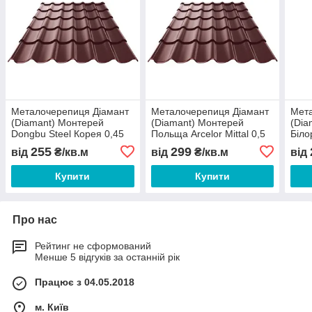
Металочерепиця Діамант
Металочерепиця Діамант
Мета
(Diamant) Монтерей
(Diamant) Монтерей
(Dia
Dongbu Steel Корея 0,45
Польща Arcelor Mittal 0,5
Біло
мм РЕМА 225 цинк
РЕМА (поставка тільки в
(пос
255
299
від
₴/кв.м
від
₴/кв.м
від
(поставка тільки в КИЇВ І
КИЇВ І ОБЛ.)
ОБЛ.
ОБЛ.)
Купити
Купити
Про нас
Рейтинг не сформований
Менше 5 відгуків за останній рік
Працює з 04.05.2018
м. Київ