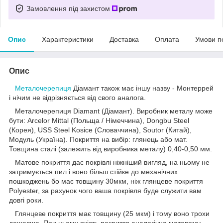
Замовлення під захистом
Опис
Характеристики
Доставка
Оплата
Умови п
Опис
Металочерепиця
Діамант також має іншу назву - Монтеррей
і нічим не відрізняється від свого аналога.
Металочерепиця Diamant (Діамант). Виробник металу може
бути: Arcelor Mittal (Польща / Німеччина), Dongbu Steel
(Корея), USS Steel Kosice (Словаччина), Soutor (Китай),
Модуль (Україна). Покриття на вибір: глянець або мат.
Товщина сталі (залежить від виробника металу) 0,40-0,50 мм.
Матове покриття дає покрівлі ніжніший вигляд, на ньому не
затримується пил і воно більш стійке до механічних
пошкоджень бо має товщину 30мкм, ніж глянцеве покриття
Polyester, за рахунок чого ваша покрівля буде служити вам
довгі роки.
Глянцеве покриття має товщину (25 мкм) і тому воно трохи
дешевше. При цьому якість покриття аналогічна матовому.