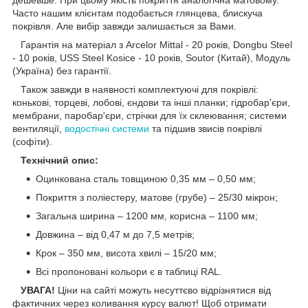
Часто нашим клієнтам подобається глянцева, блискуча
покрівля. Але вибір завжди залишається за Вами.
Гарантія на матеріал з Arcelor Mittal - 20 років, Dongbu Steel
- 10 років, USS Steel Kosice - 10 років, Soutor (Китай), Модуль
(Україна) без гарантії.
Також завжди в наявності комплектуючі для покрівлі:
конькові, торцеві, лобові, єндови та інші планки; гідробар'єри,
мембрани, паробар'єри, стрічки для їх склеювання; системи
вентиляції,
водостічні системи
та підшив звисів покрівлі
(софіти).
Технічний опис:
Оцинкована сталь товщиною 0,35 мм – 0,50 мм;
Покриття з поліестеру, матове (грубе) – 25/30 мікрон;
Загальна ширина – 1200 мм, корисна – 1100 мм;
Довжина – від 0,47 м до 7,5 метрів;
Крок – 350 мм, висота хвилі – 15/20 мм;
Всі пропоновані кольори є в таблиці RAL.
УВАГА!
Ціни на сайті можуть несуттєво відрізнятися від
фактичних через коливання курсу валют! Щоб отримати