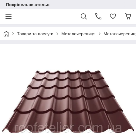
Покрівельне ательє
Товари та послуги
Металочерепиця
Металочерепиця