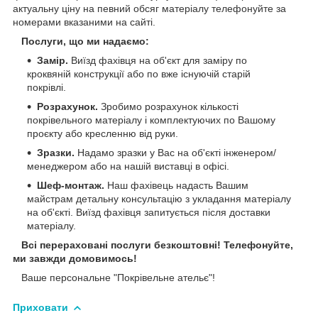
актуальну ціну на певний обсяг матеріалу телефонуйте за
номерами вказаними на сайті.
Послуги, що ми надаємо:
Замір.
Виїзд фахівця на об'єкт для заміру по
кроквяній конструкції або по вже існуючій старій
покрівлі.
Розрахунок.
Зробимо розрахунок кількості
покрівельного матеріалу і комплектуючих по Вашому
проєкту або кресленню від руки.
Зразки.
Надамо зразки у Вас на об'єкті інженером/
менеджером або на нашій виставці в офісі.
Шеф-монтаж.
Наш фахівець надасть Вашим
майстрам детальну консультацію з укладання матеріалу
на об'єкті. Виїзд фахівця запитується після доставки
матеріалу.
Всі перераховані послуги безкоштовні! Телефонуйте,
ми завжди домовимось!
Ваше персональне "Покрівельне ательє"!
Приховати