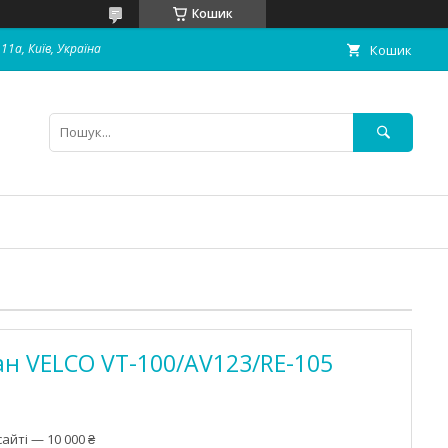
Кошик
11а, Київ, Україна
Кошик
н VELCO VT-100/AV123/RE-105
айті — 10 000 ₴