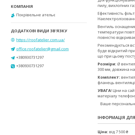
Для функціонування
пилу, вихлопних газ
Ефективність фільт
Покрівельне ательє
Наелектролізованние
Вентиль оснащений
температури повітр
повністю відкриває
https://roofatelier.com.ua/
Рекомендується вст
office.roofatelier@gmail.com
буде відкритий при
що при цьому посту
+380930731297
Розміри:
Ø вентиля
+380930731297
300 мм, довжина на
Комплект:
вентиль
фланець вентиляцій
УВАГА
! Ціни на с
матеріалу телефон
Ваше персональне
ІНФОРМАЦІЯ ДЛ
Ціна:
від 7 500 ₴