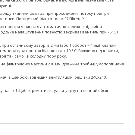
ив свіжого повітря. Однак на вулиці величезна кількість
улиці.
 заряду тканини фільтра при проходженні потоку повітря.
тинки. Повітряний фільтр - клас F7 Filtrete™.
в повітря міняється автоматично залежно від зміни
одське налаштування повністю закриває вентиль при - 5°C і
при останньому зазорі в 2 мм (або 1 оборот = 4 мм). Клапан
 температура повітря більше ніж + 10 ° C. Важливо відзначити,
я так само і в холодну пору року.
вжина фільтруючої частини 270 мм, довжина труби-шумопоглинача
инач з шайбою, зовнішня вентиляційні решітки 240х240,
рсу валют! Щоб отримати актуальну ціну на певний обсяг