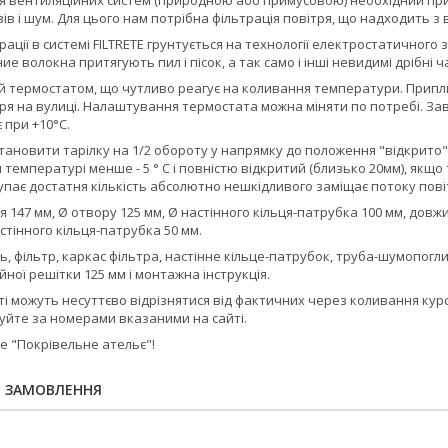
 вентиляційних систем (природною або примусовою) необхідний припл
ів і шум. Для цього нам потрібна фільтрація повітря, що надходить з в
рації в системі FILTRETE грунтується на технології електростатичного
 волокна притягують пил і пісок, а так само і інші невидимі дрібні час
 термостатом, що чутливо реагує на коливання температури. Припли
я на вулиці. Налаштування термостата можна міняти по потребі. Зав
 при +10°C.
ановити тарілку на 1/2 обороту у напрямку до положення "відкрито", 
 температурі менше - 5 ° C і повністю відкритий (близько 20мм), якщо
пає достатня кількість абсолютно нешкідливого заміщає потоку повітр
 147 мм, Ø отвору 125 мм, Ø настінного кільця-патрубка 100 мм, до
стінного кільця-патрубка 50 мм.
, фільтр, каркас фільтра, настінне кільце-патрубок, труба-шумопогл
ної решітки 125 мм і монтажна інструкція.
айті можуть несуттєво відрізнятися від фактичних через коливання ку
уйте за номерами вказаними на сайті.
 "Покрівельне ательє"!
Я ЗАМОВЛЕННЯ