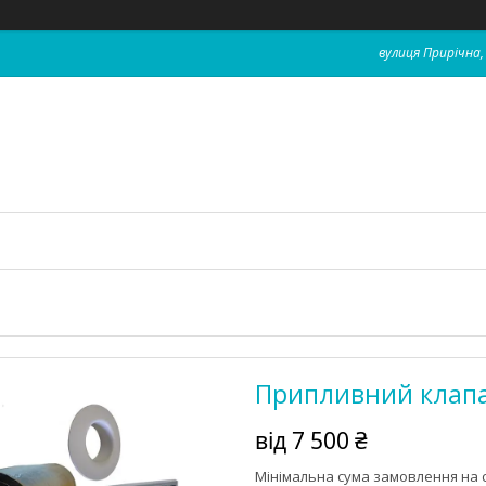
вулиця Прирічна, 
Припливний клапа
від
7 500 ₴
Мінімальна сума замовлення на с