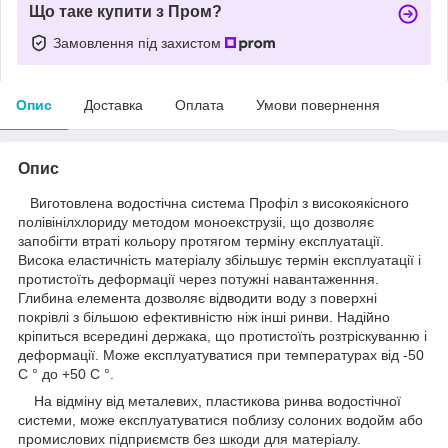
Що таке купити з Пром?
Замовлення під захистом
Опис
Доставка
Оплата
Умови повернення
Опис
Виготовлена водостічна система Профіл з високоякісного
полівінілхлориду методом моноекструзіі, що дозволяє
запобігти втраті кольору протягом терміну експлуатації.
Висока еластичність матеріалу збільшує термін експлуатації і
протистоїть деформації через потужні навантаженння.
Глибина елемента дозволяє відводити воду з поверхні
покрівлі з більшою ефективністю ніж інші ринви. Надійно
кріпиться всередині держака, що протистоїть розтріскуванню і
деформації. Може експлуатуватися при температурах від -50
С ° до +50 С °.
На відміну від металевих, пластикова ринва водостічної
системи, може експлуатуватися поблизу солоних водойм або
промислових підприємств без шкоди для матеріалу.