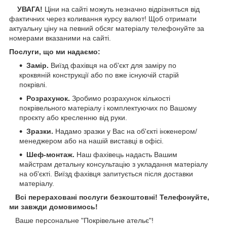
УВАГА!
Ціни на сайті можуть незначно відрізняться від
фактичних через коливання курсу валют! Щоб отримати
актуальну ціну на певний обсяг матеріалу телефонуйте за
номерами вказаними на сайті.
Послуги, що ми надаємо:
Замір.
Виїзд фахівця на об'єкт для заміру по
кроквяній конструкції або по вже існуючій старій
покрівлі.
Розрахунок.
Зробимо розрахунок кількості
покрівельного матеріалу і комплектуючих по Вашому
проєкту або кресленню від руки.
Зразки.
Надамо зразки у Вас на об'єкті інженером/
менеджером або на нашій виставці в офісі.
Шеф-монтаж.
Наш фахівець надасть Вашим
майстрам детальну консультацію з укладання матеріалу
на об'єкті. Виїзд фахівця запитується після доставки
матеріалу.
Всі перераховані послуги безкоштовні! Телефонуйте,
ми завжди домовимось!
Ваше персональне "Покрівельне ательє"!