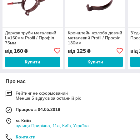
Держак труби металевий
Кронштейн жолоба довгий
З'єд
L=160мм Profil / Профіл
металевий Profil / Профіл
Про
75мм
130мм
160
125
від
₴
від
₴
від
Купити
Купити
Про нас
Рейтинг не сформований
Менше 5 відгуків за останній рік
Працює з 04.05.2018
м. Київ
вулиця Прирічна, 11а, Київ, Україна
Контакти