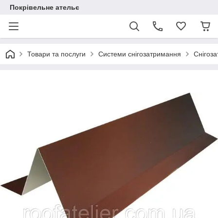
Покрівельне ательє
Товари та послуги
Системи снігозатримання
Снігоза