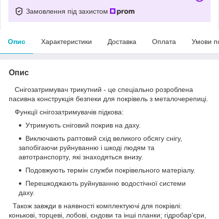
Замовлення під захистом
Опис
Характеристики
Доставка
Оплата
Умови п
Опис
Снігозатримувач трикутний - це спеціально розроблена
пасивна конструкція безпеки для покрівель з металочерепиці.
Функції снігозатримувачів підкова:
Утримують сніговий покрив на даху.
Виключають раптовий схід великого обсягу снігу,
запобігаючи руйнуванню і шкоді людям та
автотранспорту, які знаходяться внизу.
Подовжують термін служби покрівельного матеріалу.
Перешкоджають руйнуванню водостічної системи
даху.
Також завжди в наявності комплектуючі для покрівлі:
конькові, торцеві, лобові, єндови та інші планки; гідробар'єри,