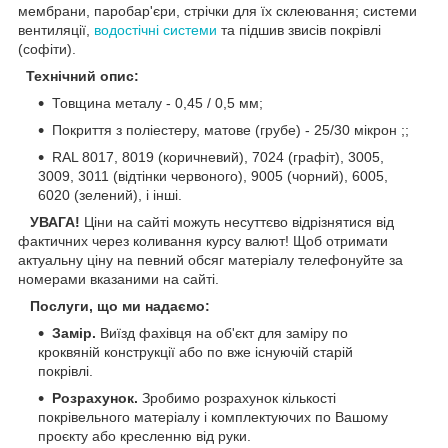
мембрани, паробар'єри, стрічки для їх склеювання; системи
вентиляції,
водостічні системи
та підшив звисів покрівлі
(софіти).
Технічний опис:
Товщина металу - 0,45 / 0,5 мм;
Покриття з поліестеру, матове (грубе) - 25/30 мікрон ;;
RAL 8017, 8019 (коричневий), 7024 (графіт), 3005,
3009, 3011 (відтінки червоного), 9005 (чорний), 6005,
6020 (зелений), і інші.
УВАГА!
Ціни на сайті можуть несуттєво відрізнятися від
фактичних через коливання курсу валют! Щоб отримати
актуальну ціну на певний обсяг матеріалу телефонуйте за
номерами вказаними на сайті.
Послуги, що ми надаємо:
Замір.
Виїзд фахівця на об'єкт для заміру по
кроквяній конструкції або по вже існуючій старій
покрівлі.
Розрахунок.
Зробимо розрахунок кількості
покрівельного матеріалу і комплектуючих по Вашому
проєкту або кресленню від руки.