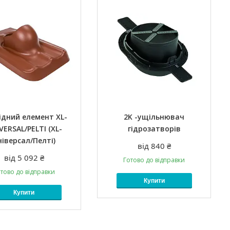
ідний елемент XL-
2K -ущільнювач
VERSAL/PELTI (XL-
гідрозатворів
ніверсал/Пелті)
від 840 ₴
від 5 092 ₴
Готово до відправки
тово до відправки
Купити
Купити