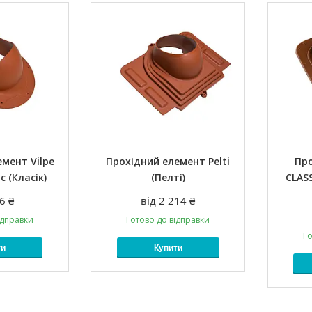
мент Vilpe
Прохідний елемент Pelti
Пр
ic (Класік)
(Пелті)
CLASS
6 ₴
від 2 214 ₴
ідправки
Готово до відправки
Го
ти
Купити