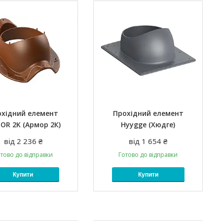
охідний елемент
Прохідний елемент
OR 2K (Армор 2К)
Hyygge (Хюдге)
від 2 236 ₴
від 1 654 ₴
тово до відправки
Готово до відправки
Купити
Купити