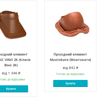
охідний елемент
Прохідний елемент
IC VINO 2K (Класік
Muotokate (Моатокате)
Віно 2К)
від 842 ₴
від 1 346 ₴
Готово до відправки
тово до відправки
Купити
Купити