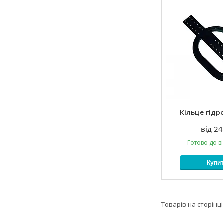
Кільце гідр
від 24
Готово до в
Купи