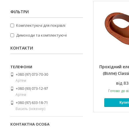
ФІЛЬТРИ
Комплектуючі для покрівлі
Димоходи та комплектуючі
КОНТАКТИ
Прохідний еле
(Вілпе) Class
+380 (97) 073-70-30
Артем
від 83
+380 (93) 073-12-97
Готово до в
Артем
+380 (97) 633-18-71
Купи
Василь (інженер)