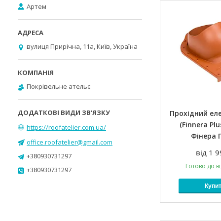
Артем
вулиця Прирічна, 11а, Київ, Україна
Покрівельне ательє
Прохідний ел
(Finnera Plu
https://roofatelier.com.ua/
Фінера 
office.roofatelier@gmail.com
від 1 9
+380930731297
Готово до в
+380930731297
Купи