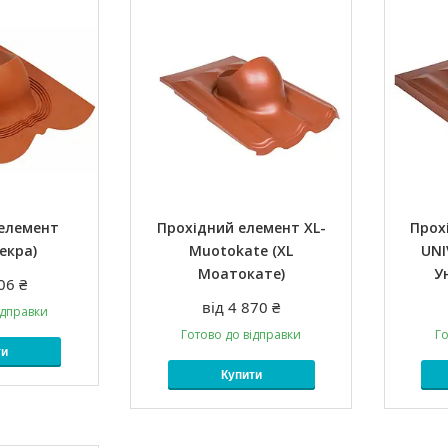
 елемент
Прохідний елемент XL-
Прох
екра)
Muotokate (XL
UNI
Моатокате)
У
06 ₴
від 4 870 ₴
ідправки
Готово до відправки
Го
ти
Купити