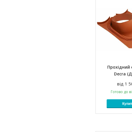
Прохідний
Decra (Д
від 1 5
Готово до в
Купи