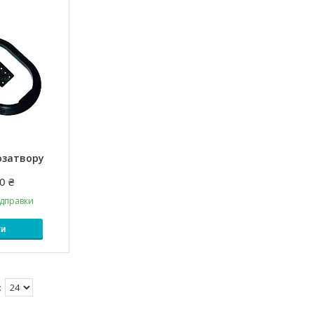
озатвору
0 ₴
ідправки
ти