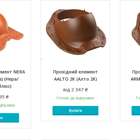
емент NERA
Прохідний елемент
Пр
s) (Нера/
AALTO 2K (Алто 2К)
ARM
Плюс)
від 2 347 ₴
95 ₴
Готово до відправки
Го
ідправки
Купити
ти