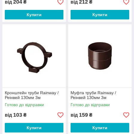
204
212
від
₴
від
₴
Купити
Купити
Кронштейн труби Rainway /
Муфта труби Rainway /
Реінвей 130мм 3м
Реінвей 130мм 3м
Готово до відправки
Готово до відправки
103
159
від
₴
від
₴
Купити
Купити