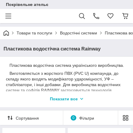
Покрівельне ательє
Товари та послуги
Водостічні системи
Пластикова во
Пластикова водостічна система Rainway
Пластикова водостічна система українського виробництва.
Виготовляється з жорсткого ПВХ (PVC U) компаунда, до
складу якого входять модифікатор удароміцності, УФ –
стабілізатори, і інші добавки. Для виробництва водостічних
систем та софітів RAINWAY застосовується технологія
коекструзії, в процесі якої, через форму видавлюється
Показати все
одночасно кілька шарів матеріалу.Вони формують єдине
ціле. З'єднання пластиків відбувається на молекулярному
рівні, тому зазорів між шарами немає.
Сортування
0
Фільтри