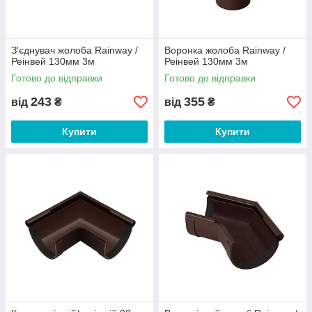
З'єднувач жолоба Rainway /
Воронка жолоба Rainway /
Реінвей 130мм 3м
Реінвей 130мм 3м
Готово до відправки
Готово до відправки
243
355
від
₴
від
₴
Купити
Купити