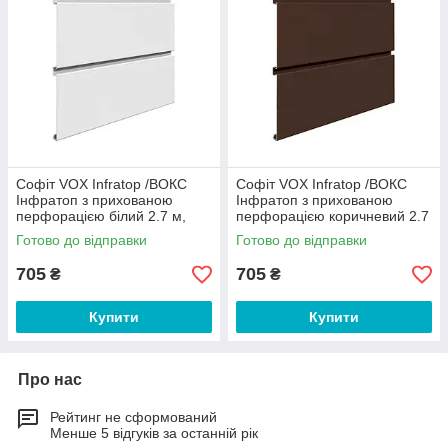
Софіт VOX Infratop /ВОКС
Софіт VOX Infratop /ВОКС
Інфратоп з прихованою
Інфратоп з прихованою
перфорацією білий 2.7 м,
перфорацією коричневий 2.7
0,81 м2 Польща
м, 0,81 м2 Польща
Готово до відправки
Готово до відправки
705
705
₴
₴
Купити
Купити
Про нас
Рейтинг не сформований
Менше 5 відгуків за останній рік