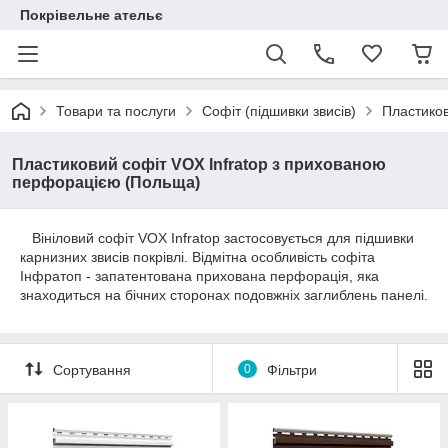
Покрівельне ательє
Товари та послуги
Софіт (підшивки звисів)
Пластиков
Пластиковий софіт VOX Infratop з прихованою
перфорацією (Польща)
Вініловий софіт VOX Infratop застосовується для підшивки
карнизних звисів покрівлі. Відмітна особливість софіта
Інфратоп - запатентована прихована перфорація, яка
знаходиться на бічних сторонах подовжніх заглиблень панелі.
Сортування
0
Фільтри